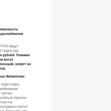
олженность
водоснабжение
 ГРЭС ведут
 года в суд
лн рублей. Помимо
ам могут
нсаций, запрет на
тов.
ана Филиппова:
 подготовку
 избежание
 прочих
дительно просим
гию и в
 исправно платит