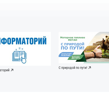
С природой по пути!
аторий