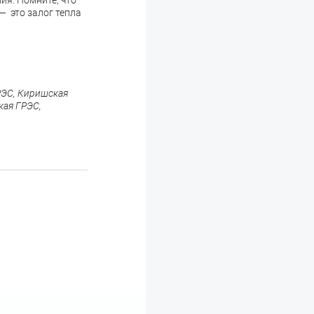
ия. Помните, что
—
это залог тепла
РЭС, Киришская
кая ГРЭС,