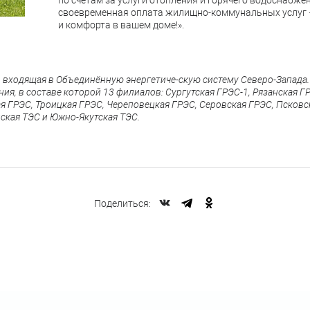
по счетам за услуги отопления и горячего водоснабжен
своевременная оплата жилищно-коммунальных услуг
и комфорта в вашем доме!».
, входящая в Объединённую энергетиче-скую систему Северо-Запада.
я, в составе которой 13 филиалов: Сургутская ГРЭС-1, Рязанская Г
я ГРЭС, Троицкая ГРЭС, Череповецкая ГРЭС, Серовская ГРЭС, Псковс
ская ТЭС и Южно-Якутская ТЭС.
Поделиться: