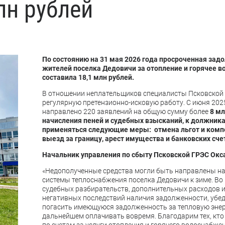
лн рублей
По состоянию на 31 мая 2026 года просроченная зад
жителей поселка Дедовичи за отопление и горячее 
составила 18,1 млн рублей.
В отношении неплательщиков специалисты Псковской
регулярную претензионно-исковую работу. С июня 2025
направлено 220 заявлений на общую сумму более
8 м
начисления пеней и судебных взысканий, к должник
применяться следующие меры: отмена льгот и компе
выезд за границу, арест имущества и банковских сче
Начальник управления по сбыту Псковской ГРЭС Окс
«Недополученные средства могли быть направлены на
системы теплоснабжения поселка Дедовичи к зиме. Во
судебных разбирательств, дополнительных расходов и
негативных последствий наличия задолженности, убе
погасить имеющуюся задолженность за тепловую энер
дальнейшем оплачивать вовремя. Благодарим тех, кто