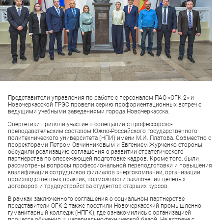
Представители управления по работе с персоналом ПАО «ОГК-2» и
Новочеркасской ГРЭС провели серию профориентационных встреч с
ведущими учебными заведениями города Новочеркасска.
Энергетики приняли участие в совещании с профессорско-
преподавательским составом Южно-Российского государственного
политехнического университета (НПИ) имени М.И. Платова. Совместно с
проректорами Петром Овчинниковым и Евгением Журченко стороны
обсудили реализацию соглашения о развитии стратегического
партнерства по опережающей подготовке кадров. Кроме того, были
рассмотрены вопросы профессиональной переподготовки и повышения
квалификации сотрудников филиалов энергокомпании, организации
производственных практик, возможности заключения целевых
договоров и трудоустройства студентов старших курсов.
В рамках заключенного соглашения о социальном партнерстве
представители ОГК-2 также посетили Новочеркасский промышленно-
гуманитарный колледж (НПГК), где ознакомились с организацией
процесса обучения и материально-технической базой. На встрече с