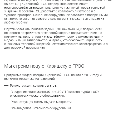
строились как единый топливно-энергетический комплекс. И уже более
55 лет ТЭЦ Киришской ГРЭС непрерывно обеспечивает
нефтеперерабатывающее предприятие и жителей города тепловой
энергией. В составе ТЭЦ работает 6 котлов-утилизаторов и 6
турбогенераторов. Основное оборудование работает с поперечными
связями, то есть пар с любого котлоагрегата может быть подан на
любую турбину.
Спустя более чем полвека задачи ТЭЦ неизменны, и потребности
основного потребителя в тепловой энергии возрастают. Именно
поэтому мы приступили к масштабному проекту реконструкции и
модернизации теплоэлектроцентрали, что обеспечит надежность
снабжения тепловой энергией нефтехимического кластера региона в
долгосрочной перспективе.
Мы строим новую Киришскую ГРЭС
Программа модернизации Киришской ГРЭС начата в 2017 году и
включает несколько направлений:
Реконструкция котлоагрегатов.
Внедрение полномасштабного АСУ ТП котлов, турбин, АСУ
электротехнического оборудования.
Реконструкция схемы выдачи мощности.
Замена дополнительного оборудования.