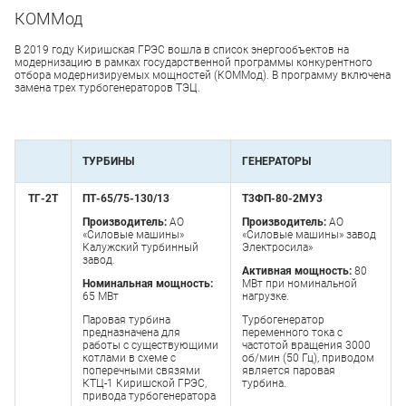
КОММод
В 2019 году Киришская ГРЭС вошла в список энергообъектов на
модернизацию в рамках государственной программы конкурентного
отбора модернизируемых мощностей (КОММод). В программу включена
замена трех турбогенераторов ТЭЦ.
ТУРБИНЫ
ГЕНЕРАТОРЫ
ТГ-2Т
ПТ-65/75-130/13
Т3ФП-80-2МУ3
Производитель:
АО
Производитель:
АО
«Силовые машины»
«Силовые машины» завод
Калужский турбинный
Электросила»
завод.
Активная мощность:
80
Номинальная мощность:
МВт при номинальной
65 МВт
нагрузке.
Паровая турбина
Турбогенератор
предназначена для
переменного тока с
работы с существующими
частотой вращения 3000
котлами в схеме с
об/мин (50 Гц), приводом
поперечными связями
является паровая
КТЦ-1 Киришской ГРЭС,
турбина.
привода турбогенератора