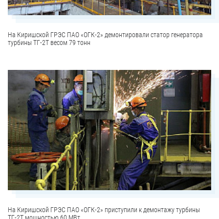
На Киришской ГРЭС ПАО «ОГК-2» демонтировали статор генератора
турбины ТГ-2Т весом 79 тонн
На Киришской ГРЭС ПАО «ОГК-2» приступили к демонтажу турбины
ТГ-2Т мощностью 60 МВт