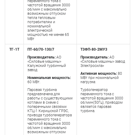
переменного тока с
частотой вращения 3000
об/мин с максимально
возможным отпуском
тепла тепловым
потребителям и
номинальной
электрической
мощностью не менее 65
МВт
ТГ-1Т
ПТ-60/70-130/7
Т3ФП-80-2МУ3
Производитель:
АО
Производитель:
АО
«Силовые машины»
«Силовые машины» завод
Калужский турбинный
Электросила»
завод
Активная мощность:
80
Номинальная мощность:
МВт при номинальной
60 МВт.
нагрузке.
Паровая турбина
Турбогенератор
предназначена для
переменного тока с
работы с существующими
частотой вращения 3000
котлами в схеме с
об/мин(50Гц), приводом
поперечными связями
является паровая
КТЦ-1 Киришской ГРЭС,
турбина.
привода турбогенератора
переменного тока с
частотой вращения 3000
об/мин с максимально
возможным отпуском