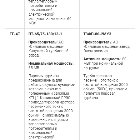
тепла тепловым
потребителям и
номинальной
электрической
мощностью не менее 60
МВт
ТГ-4Т
ПТ-65/75-130/13-1
Т3ФП-80-2МУ3
Производитель:
АО
Производител
ь: АО
«Силовые машины»
«Силовые машины» завод
Калужский турбинный
Электросила»
завод.
Активная мощность:
80
Номинальная мощность:
МВт при номинальной
65 МВт.
нагрузке.
Паровая турбина
Турбогенератор
предназначена для
переменного тока с
работы с существующими
частотой вращения 3000
котлами в схеме с
об/мин(50Гц), приводом
поперечными связями
является паровая
КТЦ-1 Киришской ГРЭС,
турбина.
привода турбогенератора
переменного тока с
частотой вращения 3000
об/мин с максимально
возможным отпуском
тепла тепловым
потребителям и
номинальной
электрической