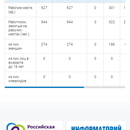
Рабочие места
627
627
0
301
162
(ед.)
Работники,
944
944
0
322
289
занятые на
рабочих
местах (чел.)
из них
274
274
0
186
63
женщин
из них лиц в
0
0
0
0
0
возрасте
до 18 лет
из них
0
0
0
0
0
инвалидов