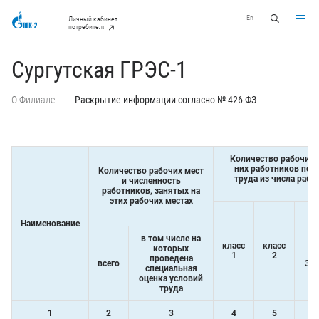
En
Личный кабинет
потребителя
Сургутская ГРЭС-1
О Филиале
Раскрытие информации согласно № 426-ФЗ
Количество рабочих м
них работников по к
Количество рабочих мест
труда из числа рабо
и численность
работников, занятых на
этих рабочих местах
Наименование
в том числе на
класс
класс
которых
1
2
проведена
всего
3.1
специальная
оценка условий
труда
1
2
3
4
5
6