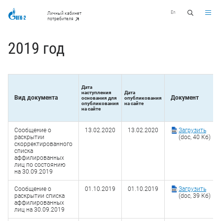
En
Личный кабинет
потребителя
2019 год
Дата
наступления
Дата
Вид документа
Документ
основания для
опубликования
опубликования
на сайте
на сайте
Сообщение о
13.02.2020
13.02.2020
Загрузить
раскрытии
(doc, 40 Кб)
скорректированного
списка
аффилированных
лиц по состоянию
на 30.09.2019
Сообщение о
01.10.2019
01.10.2019
Загрузить
раскрытии списка
(doc, 39 Кб)
аффилированных
лиц на 30.09.2019