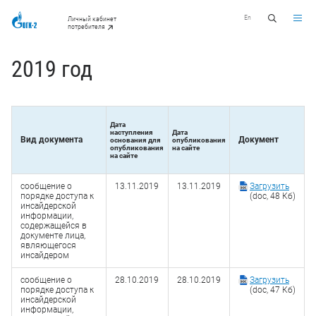
En
Личный кабинет
потребителя
2019 год
Дата
наступления
Дата
Вид документа
Документ
основания для
опубликования
опубликования
на сайте
на сайте
сообщение о
13.11.2019
13.11.2019
Загрузить
порядке доступа к
(doc, 48 Кб)
инсайдерской
информации,
содержащейся в
документе лица,
являющегося
инсайдером
сообщение о
28.10.2019
28.10.2019
Загрузить
порядке доступа к
(doc, 47 Кб)
инсайдерской
информации,