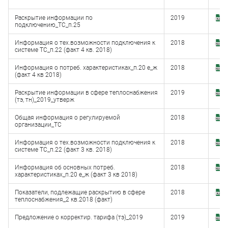
(
Раскрытие информации по
2019
З
подключению_ТС_п.25
(x
Информация о тех.возможности подключения к
2018
З
системе ТС_п.22 (факт 4 кв. 2018)
(
Информация о потреб. характеристиках_п.20 е_ж
2018
З
(факт 4 кв 2018)
(
Раскрытие информации в сфере теплоснабжения
2019
З
(тэ, тн)_2019_утверж
(
Общая информация о регулируемой
2018
З
организации_ТС
(
Информация о тех.возможности подключения к
2018
З
системе ТС_п.22 (факт 3 кв. 2018)
(
Информация об основных потреб.
2018
З
характеристиках_п.20 е_ж (факт 3 кв 2018)
(
Показатели, подлежащие раскрытию в сфере
2018
З
теплоснабжения_2 кв.2018 (факт)
(
Предложение о корректир. тарифа (тэ)_2019
2019
З
(