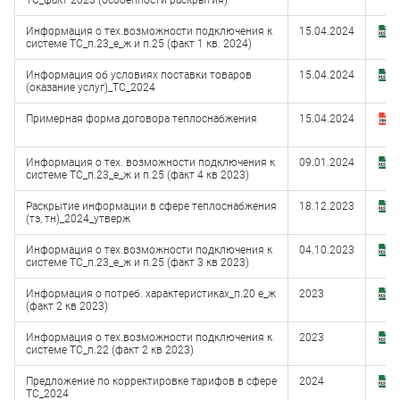
ТС_факт 2023 (особенности раскрытия)
(
Информация о тех.возможности подключения к
15.04.2024
З
системе ТС_п.23_е_ж и п.25 (факт 1 кв. 2024)
(
Информация об условиях поставки товаров
15.04.2024
З
(оказание услуг)_ТС_2024
(
Примерная форма договора теплоснабжения
15.04.2024
З
(
Информация о тех. возможности подключения к
09.01.2024
З
системе ТС_п.23_е_ж и п.25 (факт 4 кв 2023)
(
Раскрытие информации в сфере теплоснабжения
18.12.2023
З
(тэ, тн)_2024_утверж
(
Информация о тех.возможности подключения к
04.10.2023
З
системе ТС_п.23_е_ж и п.25 (факт 3 кв 2023)
(
Информация о потреб. характеристиках_п.20 е_ж
2023
З
(факт 2 кв 2023)
(
Информация о тех.возможности подключения к
2023
З
системе ТС_п.22 (факт 2 кв 2023)
(
Предложение по корректировке тарифов в сфере
2024
З
ТС_2024
(