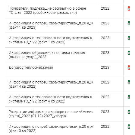
Показатели, подлежащие раскрытию в сфере
2022
З
ТС_факт 2022 (особенности раскрытия)
(
Информация о потреб. характеристиках_п.20 е_ж
2023
З
(факт 1 кв 2023)
(
Информация о тех.возможности подключения к
2023
З
системе ТС_п.22 (факт 1 кв 2023)
(
Информация об условиях поставки товаров
2023
З
(оказание услуг)_2023
(
Договор теплоснабжения
2023
З
(
Информация о потреб. характеристиках_п.20 е_ж
2022
З
(факт 4 кв 2022)
(
Информация о тех.возможности подключения к
2022
З
системе ТС_п.22 (факт 4 кв 2022)
(
Раскрытие информации в сфере теплоснабжения
2023
З
(тэ, тн)_2022 (01.12)-2027_утверж
(
Информация о потреб. характеристиках_п.20 е_ж
2022
З
(факт 3 кв 2022)
(