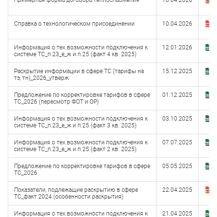
Примерная форма договора теплоснабжения
10.04.2026
З
(
Справка о технологическом присоединении
10.04.2026
З
(
Информация о тех.возможности подключения к
12.01.2026
З
системе ТС_п.23_е_ж и п.25 (факт 4 кв. 2025)
(
Раскрытие информации в сфере ТС (тарифы на
15.12.2025
З
тэ, тн)_2026_утверж
(
Предложение по корректировке тарифов в сфере
01.12.2025
З
ТС_2026 (пересмотр ФОТ и ОР)
(
Информация о тех.возможности подключения к
03.10.2025
З
системе ТС_п.23_е_ж и п.25 (факт 3 кв. 2025)
(
Информация о тех.возможности подключения к
07.07.2025
З
системе ТС_п.23_е_ж и п.25 (факт 2 кв. 2025)
(
Предложение по корректировке тарифов в сфере
05.05.2025
З
ТС_2026
(
Показатели, подлежащие раскрытию в сфере
22.04.2025
З
ТС_факт 2024 (особенности раскрытия)
(
Информация о тех.возможности подключения к
21.04.2025
З