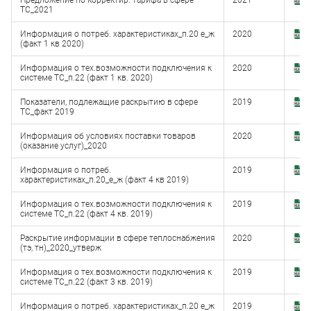
Предложение по корректир. тарифа в сфере
2021
З
ТС_2021
(
Информация о потреб. характеристиках_п.20 е_ж
2020
З
(факт 1 кв 2020)
(
Информация о тех.возможности подключения к
2020
З
системе ТС_п.22 (факт 1 кв. 2020)
(
Показатели, подлежащие раскрытию в сфере
2019
З
ТС_факт 2019
(
Информация об условиях поставки товаров
2020
З
(оказание услуг)_2020
(
Информация о потреб.
2019
З
характеристиках_п.20_е_ж (факт 4 кв 2019)
(
Информация о тех.возможности подключения к
2019
З
системе ТС_п.22 (факт 4 кв. 2019)
(
Раскрытие информации в сфере теплоснабжения
2020
З
(тэ, тн)_2020_утверж
(
Информация о тех.возможности подключения к
2019
З
системе ТС_п.22 (факт 3 кв. 2019)
(
Информация о потреб. характеристиках_п.20 е_ж
2019
З