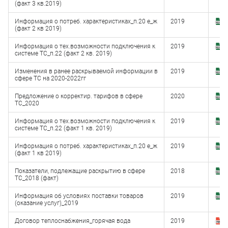
(факт 3 кв.2019)
(
Информация о потреб. характеристиках_п.20 е_ж
2019
З
(факт 2 кв 2019)
(
Информация о тех.возможности подключения к
2019
З
системе ТС_п.22 (факт 2 кв. 2019)
(
Изменения в ранее раскрываемой информации в
2019
З
сфере ТС на 2020-2022гг
(
Предложение о корректир. тарифов в сфере
2020
З
ТС_2020
(
Информация о тех.возможности подключения к
2019
З
системе ТС_п.22 (факт 1 кв. 2019)
(
Информация о потреб. характеристиках_п.20 е_ж
2019
З
(факт 1 кв 2019)
(
Показатели, подлежащие раскрытию в сфере
2018
З
ТС_2018 (факт)
(
Информация об условиях поставки товаров
2019
З
(оказание услуг)_2019
(
Договор теплоснабжения_горячая вода
2019
З