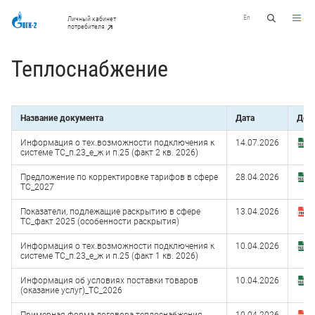
En
Личный кабинет
потребителя
Теплоснабжение
Название документа
Дата
Док
Информация о тех.возможности подключения к
14.07.2026
З
системе ТС_п.23_е_ж и п.25 (факт 2 кв. 2026)
(
Предложение по корректировке тарифов в сфере
28.04.2026
З
ТС_2027
(
Показатели, подлежащие раскрытию в сфере
13.04.2026
З
ТС_факт 2025 (особенности раскрытия)
(
Информация о тех.возможности подключения к
10.04.2026
З
системе ТС_п.23_е_ж и п.25 (факт 1 кв. 2026)
(
Информация об условиях поставки товаров
10.04.2026
З
(оказание услуг)_ТС_2026
(