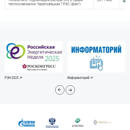
Показатели, подлежащие раскрытию в сфере
2011 4кв
З
теплоснабжения Череповецкая ГРЭС (факт)
(x
РЭН-2025
Информаторий