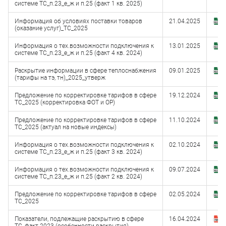
системе ТС_п.23_е_ж и п.25 (факт 1 кв. 2025)
(
Информация об условиях поставки товаров
21.04.2025
З
(оказание услуг)_ТС_2025
(
Информация о тех.возможности подключения к
13.01.2025
З
системе ТС_п.23_е_ж и п.25 (факт 4 кв. 2024)
(
Раскрытие информации в сфере теплоснабжения
09.01.2025
З
(тарифы на тэ, тн)_2025_утверж
(
Предложение по корректировке тарифов в сфере
19.12.2024
З
ТС_2025 (корректировка ФОТ и ОР)
(
Предложение по корректировке тарифов в сфере
11.10.2024
З
ТС_2025 (актуал на новые индексы)
(
Информация о тех.возможности подключения к
02.10.2024
З
системе ТС_п.23_е_ж и п.25 (факт 3 кв. 2024)
(
Информация о тех.возможности подключения к
09.07.2024
З
системе ТС_п.23_е_ж и п.25 (факт 2 кв. 2024)
(
Предложение по корректировке тарифов в сфере
02.05.2024
З
ТС_2025
(
Показатели, подлежащие раскрытию в сфере
16.04.2024
З