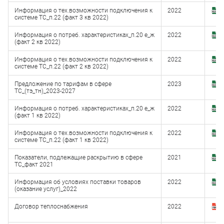
Информация о тех.возможности подключения к
2022
З
системе ТС_п.22 (факт 3 кв 2022)
(
Информация о потреб. характеристиках_п.20 е_ж
2022
З
(факт 2 кв 2022)
(
Информация о тех.возможности подключения к
2022
З
системе ТС_п.22 (факт 2 кв 2022)
(
Предложение по тарифам в сфере
2023
З
ТС_(тэ_тн)_2023-2027
(
Информация о потреб. характеристиках_п.20 е_ж
2022
З
(факт 1 кв 2022)
(
Информация о тех.возможности подключения к
2022
З
системе ТС_п.22 (факт 1 кв 2022)
(
Показатели, подлежащие раскрытию в сфере
2021
З
ТС_факт 2021
(
Информация об условиях поставки товаров
2022
З
(оказание услуг)_2022
(
Договор теплоснабжения
2022
З
(